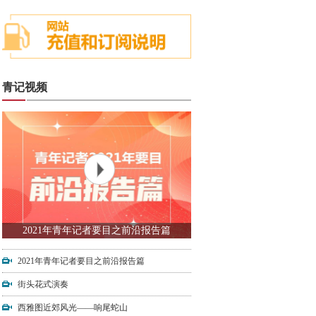
青记视频
2021年青年记者要目之前沿报告篇
2021年青年记者要目之前沿报告篇
街头花式演奏
西雅图近郊风光——响尾蛇山