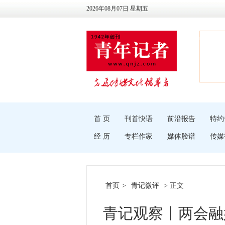
2026年08月07日 星期五
首 页
刊首快语
前沿报告
特约
经 历
专栏作家
媒体脸谱
传媒
首页
>
青记微评
> 正文
青记观察丨两会融