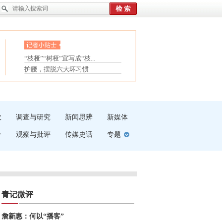
眼白变红或是结膜下出血
“枝桠”“树桠”宜写成“枝...
夏天缓解疲劳有三招
护腰，摆脱六大坏习惯
受伤了冰敷还是热敷
白内障治疗的误区
吹
调查与研究
新闻思辨
新媒体
介
观察与批评
传媒史话
专题
青记微评
詹新惠：何以“播客”