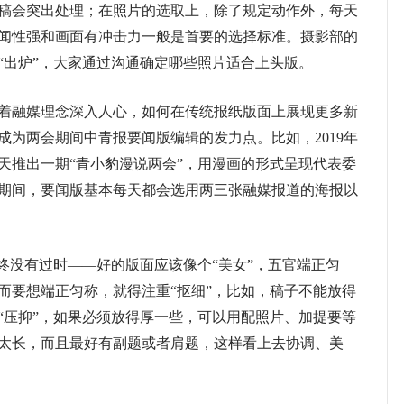
稿会突出处理；在照片的选取上，除了规定动作外，每天
闻性强和画面有冲击力一般是首要的选择标准。摄影部的
“出炉”，大家通过沟通确定哪些照片适合上头版。
融媒理念深入人心，如何在传统报纸版面上展现更多新
成为两会期间中青报要闻版编辑的发力点。比如，2019年
天推出一期“青小豹漫说两会”，用漫画的形式呈现代表委
期间，要闻版基本每天都会选用两三张融媒报道的海报以
没有过时——好的版面应该像个“美女”，五官端正匀
而要想端正匀称，就得注重“抠细”，比如，稿子不能放得
“压抑”，如果必须放得厚一些，可以用配照片、加提要等
太长，而且最好有副题或者肩题，这样看上去协调、美