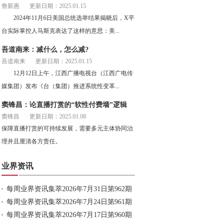
詹新惠
更新日期：2025.01.15
2024年11月6日美国总统选举结果揭晓后，X平
台实际掌控人马斯克表达了这样的意思：美...
吾道南来：减什么，怎么减?
吾道南来
更新日期：2025.01.15
12月12日上午，江西广播电视台（江西广电传
媒集团）发布《台（集团）推进系统性变革...
窦锋昌：论直播打赏的“软性付费墙”逻辑
窦锋昌
更新日期：2025.01.08
保障直播打赏的可持续发展，需要多元主体协同治
理并且厘清各方责任。
业界资讯
每周业界资讯集萃2026年7月31日第962期
每周业界资讯集萃2026年7月24日第961期
每周业界资讯集萃2026年7月17日第960期