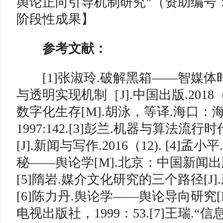
舆论正向引导机制研究”（资助编号：HIT
阶段性成果】
参考文献：
[1]张淑玲.破解黑箱——智媒体
与透明实现机制［J].中国出版.2018（7
数字化生存[M].胡泳，等译.海口：
1997:142.[3]彭兰.机器与算法流
[J].新闻与写作.2016（12). [4]
秘——舆论学[M].北京：中国新闻出版社
[5]隋岩.媒介文化研究的三个路径[J].新
[6]陈力丹.舆论学——舆论导向研究[
电视出版社，1999：53.[7]王瑞.