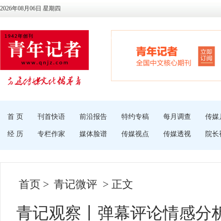
2026年08月06日 星期四
首 页
刊首快语
前沿报告
特约专稿
每月调查
传媒
经 历
专栏作家
媒体脸谱
传媒视点
传媒透视
院长
首页
>
青记微评
> 正文
青记观察丨弹幕评论情感分