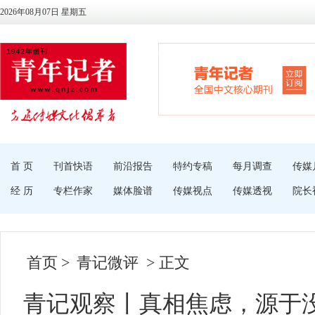
2026年08月07日 星期五
首 页
刊首快语
前沿报告
特约专稿
每月调查
传媒
经 历
专栏作家
媒体脸谱
传媒视点
传媒透视
院长
首页
>
青记微评
> 正文
青记观察丨真相焦虑，源于