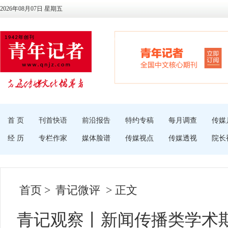
2026年08月07日 星期五
首 页
刊首快语
前沿报告
特约专稿
每月调查
传媒
经 历
专栏作家
媒体脸谱
传媒视点
传媒透视
院长
首页
>
青记微评
> 正文
青记观察丨新闻传播类学术