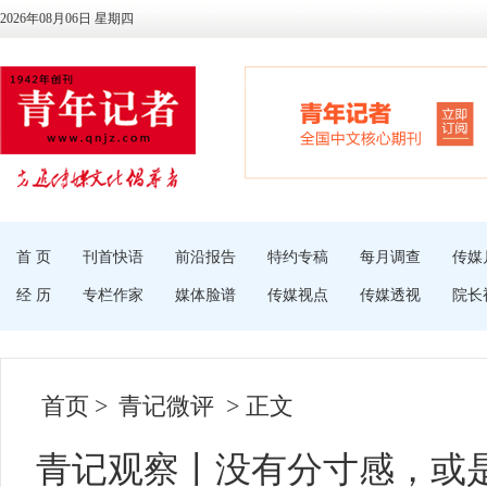
2026年08月06日 星期四
首 页
刊首快语
前沿报告
特约专稿
每月调查
传媒
经 历
专栏作家
媒体脸谱
传媒视点
传媒透视
院长
首页
>
青记微评
> 正文
青记观察丨没有分寸感，或