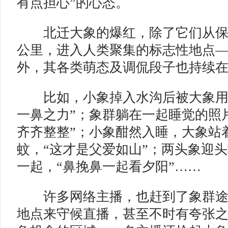
有点担心”的心态。
北迁大象的爆红，除了它们从保护
公里，进入人类聚集的标志性地点
外，其各类萌态及调侃段子也持续
比如，小象掉入水沟后被大象用鼻
一鼻之力”；象群躺在一起睡觉的照
齐齐整整”；小象酣然入睡，大象站
蚊，“这才是父爱如山”；两头象迎
一起，“鼻挽鼻一起看夕阳”……
许多网络主播，也赶到了象群途
地点来守候直播，甚至不时有夸张