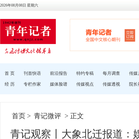
2026年08月08日 星期六
首 页
刊首快语
前沿报告
特约专稿
每月调查
传媒
经 历
专栏作家
媒体脸谱
传媒视点
传媒透视
院长
首页
>
青记微评
> 正文
青记观察丨大象北迁报道：