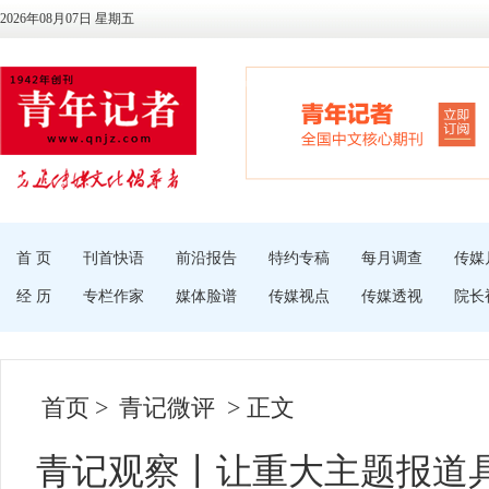
2026年08月07日 星期五
首 页
刊首快语
前沿报告
特约专稿
每月调查
传媒
经 历
专栏作家
媒体脸谱
传媒视点
传媒透视
院长
首页
>
青记微评
> 正文
青记观察丨让重大主题报道具