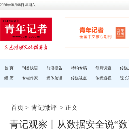
2026年08月08日 星期六
首 页
刊首快语
前沿报告
特约专稿
每月调查
传媒
经 历
专栏作家
媒体脸谱
传媒视点
传媒透视
院长
首页
>
青记微评
> 正文
青记观察丨从数据安全说“数