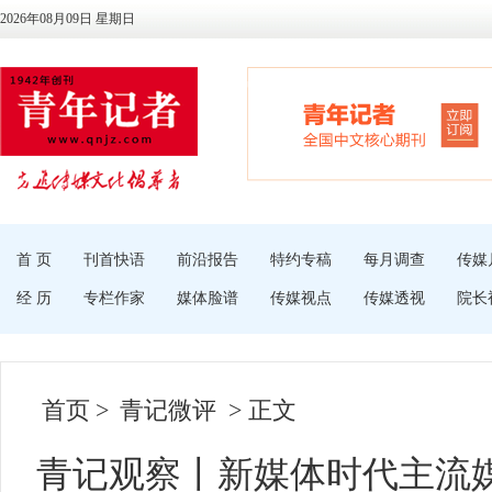
2026年08月09日 星期日
首 页
刊首快语
前沿报告
特约专稿
每月调查
传媒
经 历
专栏作家
媒体脸谱
传媒视点
传媒透视
院长
首页
>
青记微评
> 正文
青记观察丨新媒体时代主流