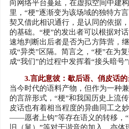
向网络平台蔓延，在虚拟空间中建
里，“梗”逐渐变为该场域的独特方
契又借此相识通行，是认同的依据
的基础。“梗”的发出者可以根据对
速地判断出后者是否为己方阵营，继
或“异类”区隔。简言之，“梗”在为复
成“我们”的过程中发挥着“接头暗号
3.言此意彼：歇后语、俏皮话的
当今时代的语料产物，但作为一种
的言辞形式，“梗”和我国历史上流
皮话也有着相当程度的异曲同工之妙
——愿者上钩”等存在语义的转移，
旧（舅）”等对于谐音的加入，亦体