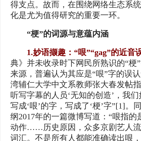
得支点。故而，在围绕网络生态系统
化是尤为值得研究的重要一环。
“梗”的词源与意蕴内涵
1.妙语撷趣：“哏”“gag”的近音
典》并未收录时下网民所熟识的“梗
来源，普遍认为其应是“哏”字的误认误
湾辅仁大学中文系教师张大春发帖指
听写字幕的人员‘无知的创造’，我
写成‘哏’的字，写成了‘梗’字”[1]
纲2017年的一篇微博写道：“哏指
动作……历史原因，众多京剧艺人
词汇。不是所有人都能准确读出哏