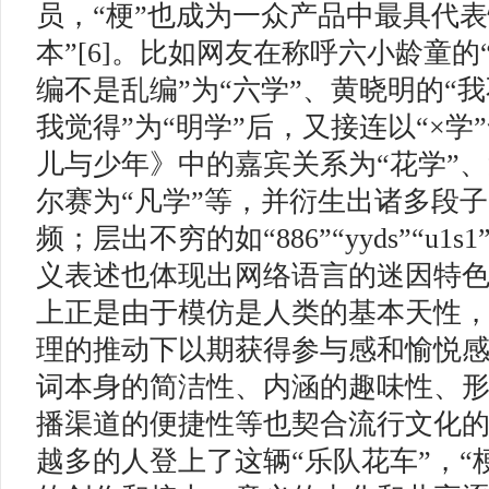
员，“梗”也成为一众产品中最具代表
本”[6]。比如网友在称呼六小龄童
编不是乱编”为“六学”、黄晓明的“
我觉得”为“明学”后，又接连以“×学
儿与少年》中的嘉宾关系为“花学”
尔赛为“凡学”等，并衍生出诸多段
频；层出不穷的如“886”“yyds”“u
义表述也体现出网络语言的迷因特
上正是由于模仿是人类的基本天性
理的推动下以期获得参与感和愉悦
词本身的简洁性、内涵的趣味性、
播渠道的便捷性等也契合流行文化
越多的人登上了这辆“乐队花车”，“