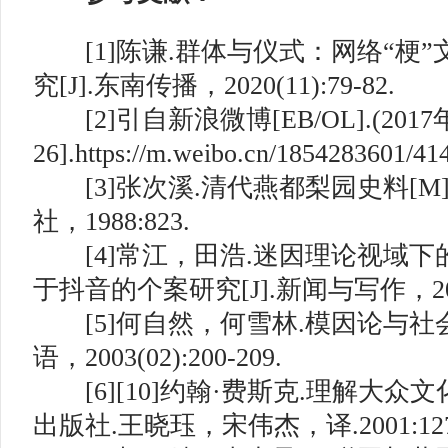
[1]陈谦.群体与仪式：网络“梗”
究[J].东南传播，2020(11):79-82.
[2]引自新浪微博[EB/OL].(2017年
26].https://m.weibo.cn/1854283601/4
[3]张次溪.清代燕都梨园史料[M
社，1988:823.
[4]常江，田浩.迷因理论视域
于抖音的个案研究[J].新闻与写作，2018(1
[5]何自然，何雪林.模因论与社会
语，2003(02):200-209.
[6][10]约翰·费斯克.理解大众文
出版社.王晓珏，宋伟杰，译.2001:127