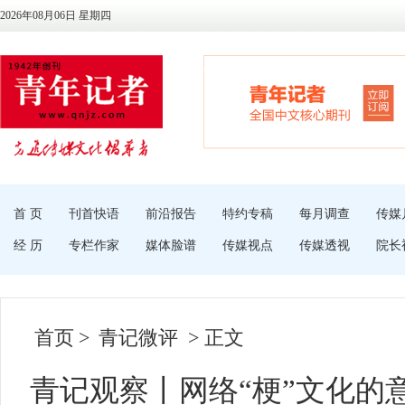
2026年08月06日 星期四
首 页
刊首快语
前沿报告
特约专稿
每月调查
传媒
经 历
专栏作家
媒体脸谱
传媒视点
传媒透视
院长
首页
>
青记微评
> 正文
青记观察丨网络“梗”文化的