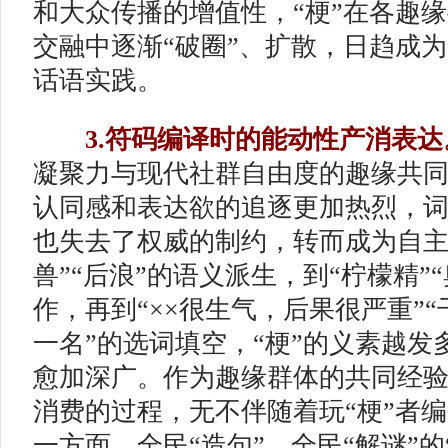
和大众传播的增值性，“梗”在各趣
交融中逐渐“破圈”、扩散，日趋成
话语实践。
3.符码编译时的能动性产消表达
凝聚力与现代社群自由度的趣缘共同体
认同感和表达欲的追逐更加热烈，
也失去了权威的制约，转而成为自主
兽”“后浪”的语义派生，到“柠檬精”
作，再到“××很生气，后果很严重”“
一名”的选词填空，“梗”的义素越发
愈加深广。作为趣缘群体的共同经验
消费的过程，无不伴随着玩“梗”者
一方面，全民“造句”、全民“解谜”的