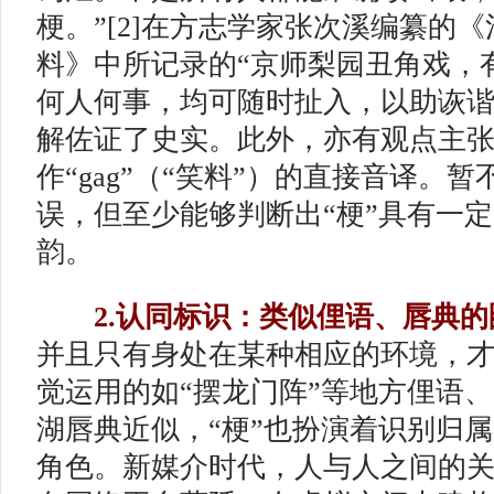
梗。”[2]在方志学家张次溪编纂的
料》中所记录的“京师梨园丑角戏，
何人何事，均可随时扯入，以助诙谐…
解佐证了史实。此外，亦有观点主张
作“gag”（“笑料”）的直接音译。
误，但至少能够判断出“梗”具有一
韵。
2.认同标识：类似俚语、唇典
并且只有身处在某种相应的环境，
觉运用的如“摆龙门阵”等地方俚语、
湖唇典近似，“梗”也扮演着识别归
角色。新媒介时代，人与人之间的