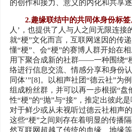
的创作和接力、意义的内化和共享
2.趣缘联结中的共同体身份标签
人’，也提供了人与人之间无限连接的可
就“梗”文化而言，互联网迷因的传
懂“梗”、会“梗”的赛博人群开始在相
用下聚合成新的社群——一种围绕“梗
络进行信息交流、情感分享和身份认
同体’”[8]。以相声社团“德云社”
组成粉丝群，并可以再一步根据“盘他
性“梗”的“抛”与“接”，推定出彼此
对于鲜少或从未视听过德云社相声
这些“梗”之间则存在着明显的传播
然互联网超越了传统的血缘、地缘