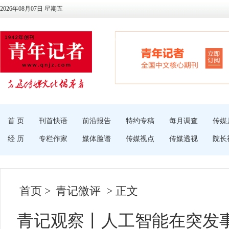
2026年08月07日 星期五
首 页
刊首快语
前沿报告
特约专稿
每月调查
传媒
经 历
专栏作家
媒体脸谱
传媒视点
传媒透视
院长
首页
>
青记微评
> 正文
青记观察丨人工智能在突发