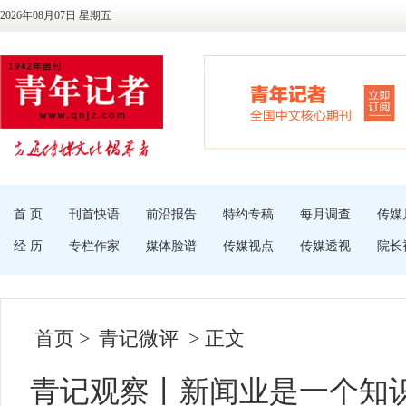
2026年08月07日 星期五
首 页
刊首快语
前沿报告
特约专稿
每月调查
传媒
经 历
专栏作家
媒体脸谱
传媒视点
传媒透视
院长
首页
>
青记微评
> 正文
青记观察丨新闻业是一个知