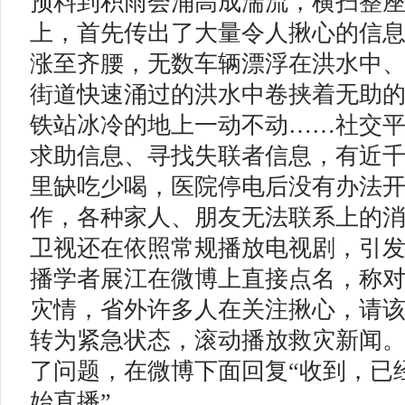
预料到积雨会涌高成湍流，横扫整
上，首先传出了大量令人揪心的信
涨至齐腰，无数车辆漂浮在洪水中
街道快速涌过的洪水中卷挟着无助
铁站冰冷的地上一动不动……社交
求助信息、寻找失联者信息，有近
里缺吃少喝，医院停电后没有办法
作，各种家人、朋友无法联系上的
卫视还在依照常规播放电视剧，引
播学者展江在微博上直接点名，称
灾情，省外许多人在关注揪心，请
转为紧急状态，滚动播放救灾新闻
了问题，在微博下面回复“收到，已
始直播”。