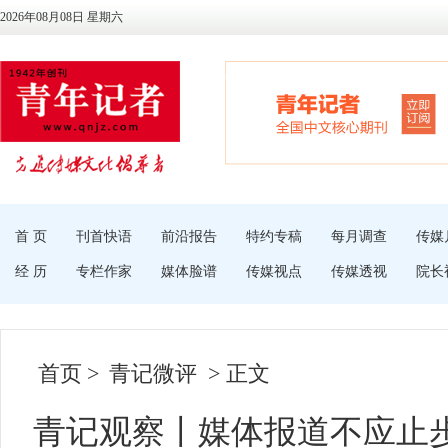
2026年08月08日 星期六
首 页
刊首快语
前沿报告
特约专稿
每月调查
传媒
经 历
专栏作家
媒体脸谱
传媒视点
传媒透视
院长
首页
>
青记微评
> 正文
青记观察丨媒体报道不应止