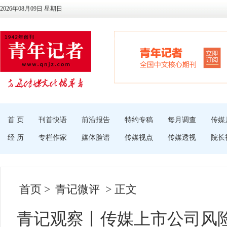
2026年08月09日 星期日
首 页
刊首快语
前沿报告
特约专稿
每月调查
传媒
经 历
专栏作家
媒体脸谱
传媒视点
传媒透视
院长
首页
>
青记微评
> 正文
青记观察丨传媒上市公司风