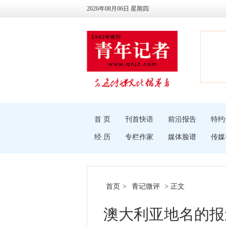
2026年08月06日 星期四
首 页
刊首快语
前沿报告
特约
经 历
专栏作家
媒体脸谱
传媒
首页
>
青记微评
> 正文
澳大利亚地名的报