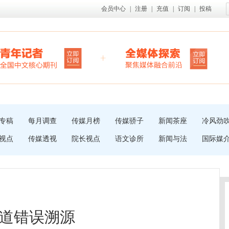
会员中心
|
注册
|
充值
|
订阅
|
投稿
专稿
每月调查
传媒月榜
传媒骄子
新闻茶座
冷风劲
视点
传媒透视
院长视点
语文诊所
新闻与法
国际媒
道错误溯源