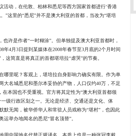
抗议活动，在伦敦、柏林和悉尼等西方国家首都进行‘香港
。”这里的“悉尼”并不是澳大利亚的首都，当改为“堪培
也许是作者“一时糊涂”。但单独提及澳大利亚首都时，
8年4月3日提到某媒体在2008年春节至3月底的2个月时间
”，这简直是将真正的首都堪培拉“虐哭”的节奏。
哪里呢？客观上，堪培拉自身影响力确实有限。作为单
两大名城悉尼和墨尔本妥协的产物，人口仅约40万，不足
都，在本国也不受重视。官方将其定性为“澳大利亚首都领
个一级行政区划之一。无论是经济、交通还是文化、体
默默无闻，被华侨华人和常驻人员戏称为“堪村”，也因此
年奥运举办地闻名的悉尼“冒名顶替”。
用中国地名代替正规译名，本质上也是一种张冠李戴。