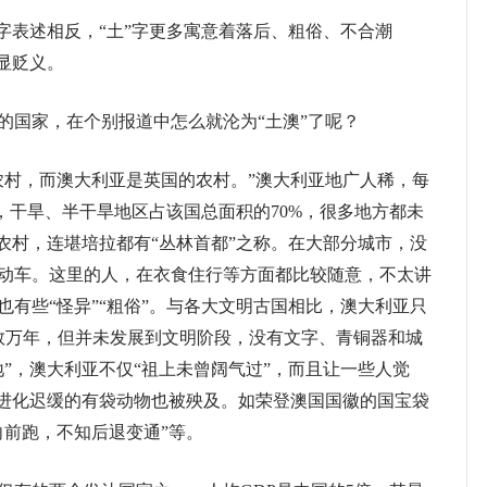
表述相反，“土”字更多寓意着落后、粗俗、不合潮
显贬义。
国家，在个别报道中怎么就沦为“土澳”了呢？
村，而澳大利亚是英国的农村。”澳大利亚地广人稀，每
人），干旱、半干旱地区占该国总面积的70%，很多地方都未
农村，连堪培拉都有“丛林首都”之称。在大部分城市，没
动车。这里的人，在衣食住行等方面都比较随意，不太讲
有些“怪异”“粗俗”。与各大文明古国相比，澳大利亚只
有数万年，但并未发展到文明阶段，没有文字、青铜器和城
”，澳大利亚不仅“祖上未曾阔气过”，而且让一些人觉
而进化迟缓的有袋动物也被殃及。如荣登澳国国徽的国宝袋
向前跑，不知后退变通”等。