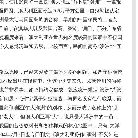
，使用的简称一直是“澳大利亚”而不是“澳洲”。一些报
面原因。澳大利亚面积达769万平方公里，自身就被认定
洲是大陆与周围岛屿的合称，早期的中国移民将二者杂
。目前，在澳华人以及我国台湾、香港、澳门、部分广东省
捷程度来看，澳大利亚在世界知名度较高的国家中不仅国
令人感觉沉重和劳累。比较而言，民间的简称“澳洲”在字
成原则，已越来越成了媒体头疼的问题。如严守标准使
字就不应出现在报道中。但这个历史悠久、频繁使用的简称
也并非易事。如坚持约定俗成，就应统一规定“澳洲”为澳
新问题：“洲”字属于凭空捏造，与原名没有任何联系，而
个国家和地区的“大洋洲”的别称，从而形成了名称上的“乱
“老大”，但澳大利亚再“大”，也只是大洋洲中的一员，
我国的各级教科书和各种样式的标准地图中，只有“大洋
004年7月7日也专门刊文《澳大利亚称作“澳洲”不妥》进