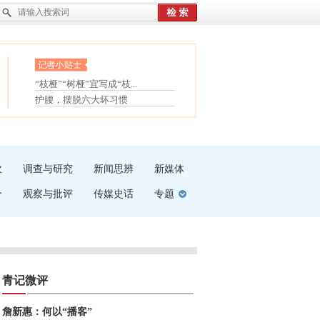
眼白变红或是结膜下出血
“枝桠”“树桠”宜写成“枝...
护腰，摆脱六大坏习惯
夏天缓解疲劳有三招
受伤了冰敷还是热敷
白内障治疗的误区
吹
调查与研究
新闻思辨
新媒体
介
观察与批评
传媒史话
专题
青记微评
詹新惠：何以“播客”