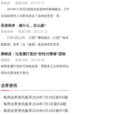
詹新惠
更新日期：2025.01.15
2024年11月6日美国总统选举结果揭晓后，X平
台实际掌控人马斯克表达了这样的意思：美...
吾道南来：减什么，怎么减?
吾道南来
更新日期：2025.01.15
12月12日上午，江西广播电视台（江西广电传
媒集团）发布《台（集团）推进系统性变革...
窦锋昌：论直播打赏的“软性付费墙”逻辑
窦锋昌
更新日期：2025.01.08
保障直播打赏的可持续发展，需要多元主体协同治
理并且厘清各方责任。
业界资讯
每周业界资讯集萃2026年7月10日第959期
每周业界资讯集萃2026年7月3日第958期
每周业界资讯集萃2026年6月26日第957期