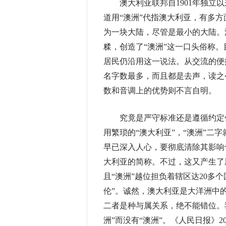
澳大利亚联邦自1901年独立以来
道用“澳洲”代指澳大利亚，有多方
为一块大陆，尽管是最小的大陆。
糅，创造了“澳洲”这一口头俗称
居民仍沿用这一说法。从交流的便
名字数最多，而且都是去声，读之
数和音调上的优势则不言自明。
究竟是严守标准还是遵循约定俗
用繁琐的“澳大利亚”，“澳洲”二
早已深入人心，要彻底清除其影响
大利亚的简称。不过，这又产生了
且“澳洲”越位担负着辖区达20多
伦”。诚然，澳大利亚是大洋洲中的
二者是种与属关系，绝不能错位。
洲”而没有“澳洲”。《人民日报》2