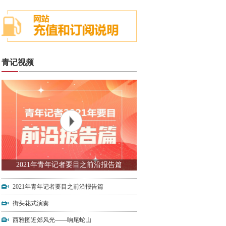
青记视频
2021年青年记者要目之前沿报告篇
2021年青年记者要目之前沿报告篇
街头花式演奏
西雅图近郊风光——响尾蛇山