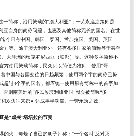
一简称，沿用繁琐的“澳大利亚”；一劳永逸之策则是
大利亚自身的简称问题，也惠及其他简称冗长的国名。在世
字的迄今只有中国、韩国、泰国、孟加拉国、美国、英国、
金）等。除了澳大利亚外，还有很多国家的简称等于甚至
加、大洋洲的密克罗尼西亚（联邦）等。这种多字简称不
官方使用繁琐简称，民众则以简便为准则，使用“哥
。随着中国与各国交往的日趋频繁，使用两个字的简称已势
或超过3个字的国名，都应统一使用原有简称中的首字加
，否则南美洲的“多民族玻利维亚国”就会被简称“多
道和双边往来都可达成事半功倍、一劳永逸之效。
直是“虐哭”堪培拉的节奏
港的火，却烧了自己的胡子》称：“一个名叫‘反对灭