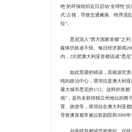
绝’的环保组织近日启动‘全球性’
式’占领，导致交通瘫痪、秩序混乱
拉”。
悉尼混入“西方国家首都”之列，
媒体仍执迷不悟。每日经济新闻200
内，2次把澳大利亚首都说成“悉尼
如此荒谬的错误，其根源究竟在
纯的政治中心，堪培拉是澳大利亚
最大城市悉尼的1/12。这样的首
地”，是尚未获得独立州地位的两
育、旅游等，堪培拉在澳大利亚都
导致澳首都常被以歌剧院和2000
与弄错首都城市相类似，任性地