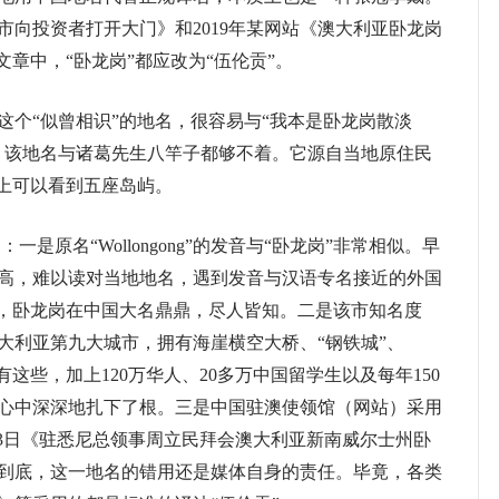
岗市向投资者打开大门》和2019年某网站《澳大利亚卧龙岗
文章中，“卧龙岗”都应改为“伍伦贡”。
“似曾相识”的地名，很容易与“我本是卧龙岗散淡
，该地名与诸葛先生八竿子都够不着。它源自当地原住民
线上可以看到五座岛屿。
原名“Wollongong”的发音与“卧龙岗”非常相似。早
高，难以读对当地地名，遇到发音与汉语专名接近的外国
况，卧龙岗在中国大名鼎鼎，尽人皆知。二是该市知名度
大利亚第九大城市，拥有海崖横空大桥、“钢铁城”、
这些，加上120万华人、20多万中国留学生以及每年150
心中深深地扎下了根。三是中国驻澳使领馆（网站）采用
3月23日《驻悉尼总领事周立民拜会澳大利亚新南威尔士州卧
到底，这一地名的错用还是媒体自身的责任。毕竟，各类