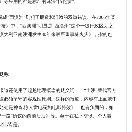
》等采用的都是标准的译法“伍伦贡”。
成“西澳洲”则犯了臆造和混淆的双重错误。在2006年某
虾蟹》中，“西澳洲”明显是“西澳州”这个一级行政区划之
：澳大利亚南澳洲发生30年来最严重森林火灾》，指的也
贬称
道还使用了超越地理概念的贬义词——“土澳”替代官方
道必须坚守的客观性原则。这样的报道，内容有正面或中
澳处处是神奇:惊人雷电宛如电影特效》；也有负面的，如
一带一路”协议的前前后后》等。至于在私下交谈、个人微
比比皆是。