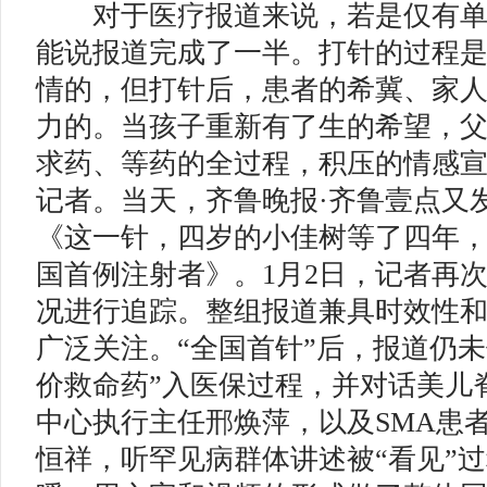
对于医疗报道来说，若是仅有单
能说报道完成了一半。打针的过程
情的，但打针后，患者的希冀、家
力的。当孩子重新有了生的希望，
求药、等药的全过程，积压的情感
记者。当天，齐鲁晚报·齐鲁壹点又
《这一针，四岁的小佳树等了四年，
国首例注射者》。1月2日，记者再
况进行追踪。整组报道兼具时效性
广泛关注。“全国首针”后，报道仍未
价救命药”入医保过程，并对话美儿
中心执行主任邢焕萍，以及SMA患者
恒祥，听罕见病群体讲述被“看见”