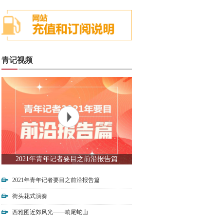
青记视频
2021年青年记者要目之前沿报告篇
2021年青年记者要目之前沿报告篇
街头花式演奏
西雅图近郊风光——响尾蛇山