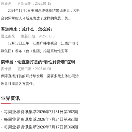
詹新惠
更新日期：2025.01.15
2024年11月6日美国总统选举结果揭晓后，X平
台实际掌控人马斯克表达了这样的意思：美...
吾道南来：减什么，怎么减?
吾道南来
更新日期：2025.01.15
12月12日上午，江西广播电视台（江西广电传
媒集团）发布《台（集团）推进系统性变革...
窦锋昌：论直播打赏的“软性付费墙”逻辑
窦锋昌
更新日期：2025.01.08
保障直播打赏的可持续发展，需要多元主体协同治
理并且厘清各方责任。
业界资讯
每周业界资讯集萃2026年7月31日第962期
每周业界资讯集萃2026年7月24日第961期
每周业界资讯集萃2026年7月17日第960期