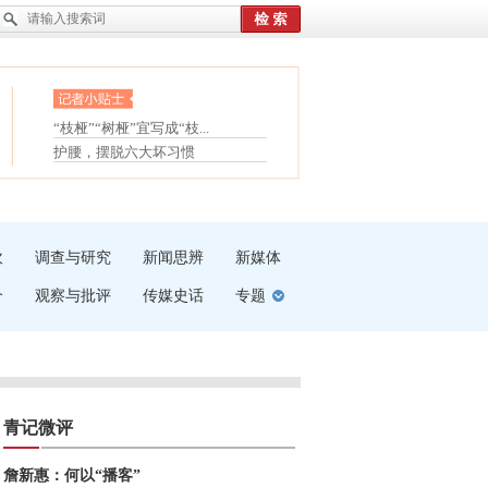
眼白变红或是结膜下出血
“枝桠”“树桠”宜写成“枝...
夏天缓解疲劳有三招
护腰，摆脱六大坏习惯
受伤了冰敷还是热敷
白内障治疗的误区
吹
调查与研究
新闻思辨
新媒体
介
观察与批评
传媒史话
专题
青记微评
詹新惠：何以“播客”