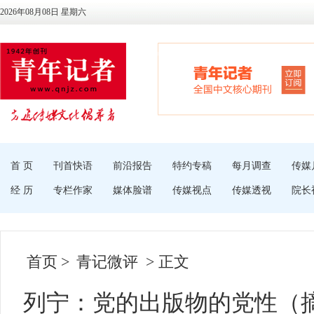
2026年08月08日 星期六
首 页
刊首快语
前沿报告
特约专稿
每月调查
传媒
经 历
专栏作家
媒体脸谱
传媒视点
传媒透视
院长
首页
>
青记微评
> 正文
列宁：党的出版物的党性（