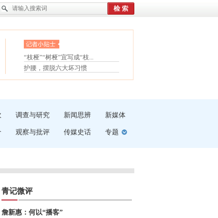
眼白变红或是结膜下出血
“枝桠”“树桠”宜写成“枝...
夏天缓解疲劳有三招
护腰，摆脱六大坏习惯
受伤了冰敷还是热敷
白内障治疗的误区
吹
调查与研究
新闻思辨
新媒体
介
观察与批评
传媒史话
专题
青记微评
詹新惠：何以“播客”