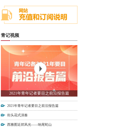
青记视频
2021年青年记者要目之前沿报告篇
2021年青年记者要目之前沿报告篇
街头花式演奏
西雅图近郊风光——响尾蛇山