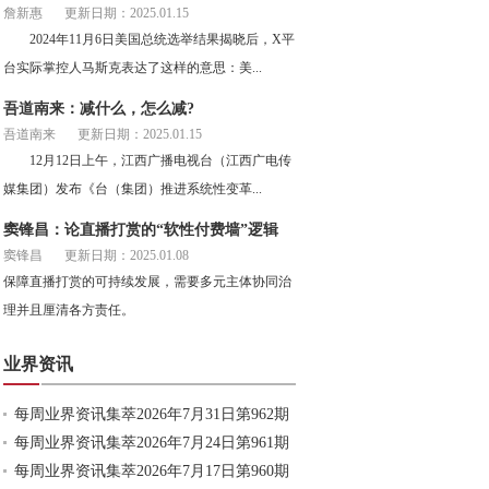
詹新惠
更新日期：2025.01.15
2024年11月6日美国总统选举结果揭晓后，X平
台实际掌控人马斯克表达了这样的意思：美...
吾道南来：减什么，怎么减?
吾道南来
更新日期：2025.01.15
12月12日上午，江西广播电视台（江西广电传
媒集团）发布《台（集团）推进系统性变革...
窦锋昌：论直播打赏的“软性付费墙”逻辑
窦锋昌
更新日期：2025.01.08
保障直播打赏的可持续发展，需要多元主体协同治
理并且厘清各方责任。
业界资讯
每周业界资讯集萃2026年7月31日第962期
每周业界资讯集萃2026年7月24日第961期
每周业界资讯集萃2026年7月17日第960期