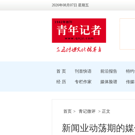
2026年08月07日 星期五
首 页
刊首快语
前沿报告
特约
经 历
专栏作家
媒体脸谱
传媒
首页
>
青记微评
> 正文
新闻业动荡期的媒