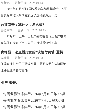
詹新惠
更新日期：2025.01.15
2024年11月6日美国总统选举结果揭晓后，X平
台实际掌控人马斯克表达了这样的意思：美...
吾道南来：减什么，怎么减?
吾道南来
更新日期：2025.01.15
12月12日上午，江西广播电视台（江西广电传
媒集团）发布《台（集团）推进系统性变革...
窦锋昌：论直播打赏的“软性付费墙”逻辑
窦锋昌
更新日期：2025.01.08
保障直播打赏的可持续发展，需要多元主体协同治
理并且厘清各方责任。
业界资讯
每周业界资讯集萃2026年7月10日第959期
每周业界资讯集萃2026年7月3日第958期
每周业界资讯集萃2026年6月26日第957期