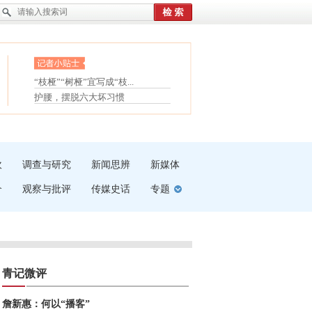
眼白变红或是结膜下出血
“枝桠”“树桠”宜写成“枝...
夏天缓解疲劳有三招
护腰，摆脱六大坏习惯
受伤了冰敷还是热敷
白内障治疗的误区
吹
调查与研究
新闻思辨
新媒体
介
观察与批评
传媒史话
专题
青记微评
詹新惠：何以“播客”