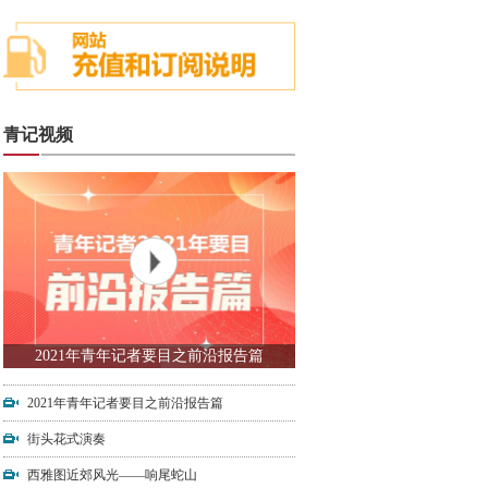
青记视频
2021年青年记者要目之前沿报告篇
2021年青年记者要目之前沿报告篇
街头花式演奏
西雅图近郊风光——响尾蛇山