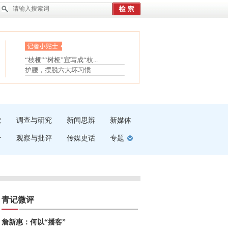
眼白变红或是结膜下出血
“枝桠”“树桠”宜写成“枝...
护腰，摆脱六大坏习惯
夏天缓解疲劳有三招
受伤了冰敷还是热敷
白内障治疗的误区
吹
调查与研究
新闻思辨
新媒体
介
观察与批评
传媒史话
专题
青记微评
詹新惠：何以“播客”