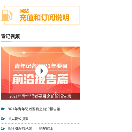
青记视频
2021年青年记者要目之前沿报告篇
2021年青年记者要目之前沿报告篇
街头花式演奏
西雅图近郊风光——响尾蛇山