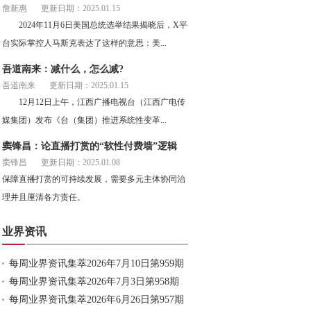
詹新惠
更新日期：2025.01.15
2024年11月6日美国总统选举结果揭晓后，X平
台实际掌控人马斯克表达了这样的意思：美...
吾道南来：减什么，怎么减?
吾道南来
更新日期：2025.01.15
12月12日上午，江西广播电视台（江西广电传
媒集团）发布《台（集团）推进系统性变革...
窦锋昌：论直播打赏的“软性付费墙”逻辑
窦锋昌
更新日期：2025.01.08
保障直播打赏的可持续发展，需要多元主体协同治
理并且厘清各方责任。
业界资讯
每周业界资讯集萃2026年7月10日第959期
每周业界资讯集萃2026年7月3日第958期
每周业界资讯集萃2026年6月26日第957期