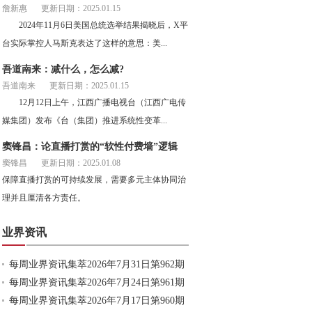
詹新惠
更新日期：2025.01.15
2024年11月6日美国总统选举结果揭晓后，X平
台实际掌控人马斯克表达了这样的意思：美...
吾道南来：减什么，怎么减?
吾道南来
更新日期：2025.01.15
12月12日上午，江西广播电视台（江西广电传
媒集团）发布《台（集团）推进系统性变革...
窦锋昌：论直播打赏的“软性付费墙”逻辑
窦锋昌
更新日期：2025.01.08
保障直播打赏的可持续发展，需要多元主体协同治
理并且厘清各方责任。
业界资讯
每周业界资讯集萃2026年7月31日第962期
每周业界资讯集萃2026年7月24日第961期
每周业界资讯集萃2026年7月17日第960期