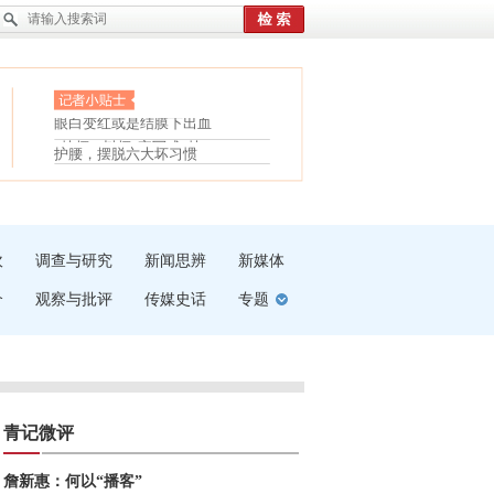
眼白变红或是结膜下出血
“枝桠”“树桠”宜写成“枝...
护腰，摆脱六大坏习惯
夏天缓解疲劳有三招
受伤了冰敷还是热敷
白内障治疗的误区
吹
调查与研究
新闻思辨
新媒体
介
观察与批评
传媒史话
专题
青记微评
詹新惠：何以“播客”