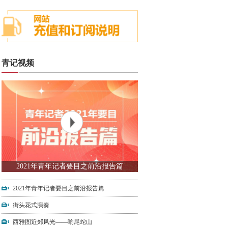
青记视频
2021年青年记者要目之前沿报告篇
2021年青年记者要目之前沿报告篇
街头花式演奏
西雅图近郊风光——响尾蛇山