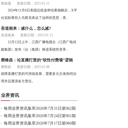
詹新惠
更新日期：2025.01.15
2024年11月6日美国总统选举结果揭晓后，X平
台实际掌控人马斯克表达了这样的意思：美...
吾道南来：减什么，怎么减?
吾道南来
更新日期：2025.01.15
12月12日上午，江西广播电视台（江西广电传
媒集团）发布《台（集团）推进系统性变革...
窦锋昌：论直播打赏的“软性付费墙”逻辑
窦锋昌
更新日期：2025.01.08
保障直播打赏的可持续发展，需要多元主体协同治
理并且厘清各方责任。
业界资讯
每周业界资讯集萃2026年7月31日第962期
每周业界资讯集萃2026年7月24日第961期
每周业界资讯集萃2026年7月17日第960期