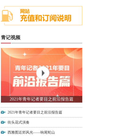
青记视频
2021年青年记者要目之前沿报告篇
2021年青年记者要目之前沿报告篇
街头花式演奏
西雅图近郊风光——响尾蛇山