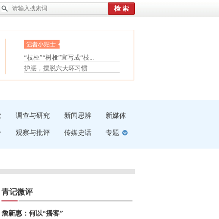
眼白变红或是结膜下出血
“枝桠”“树桠”宜写成“枝...
夏天缓解疲劳有三招
护腰，摆脱六大坏习惯
受伤了冰敷还是热敷
白内障治疗的误区
吹
调查与研究
新闻思辨
新媒体
介
观察与批评
传媒史话
专题
青记微评
詹新惠：何以“播客”