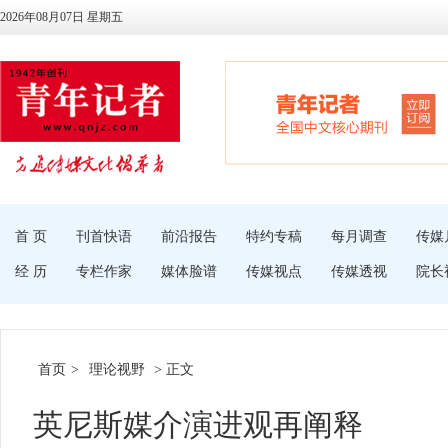
2026年08月07日 星期五
首 页
刊首快语
前沿报告
特约专稿
每月调查
传媒
经 历
专栏作家
媒体脸谱
传媒视点
传媒透视
院长
首页
>
理论视野
> 正文
英尼斯媒介演进观再阐释