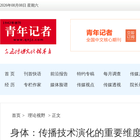
2026年08月08日 星期六
首 页
刊首快语
前沿报告
特约专稿
每月调查
传媒
经 历
专栏作家
媒体脸谱
传媒视点
传媒透视
院长
首页
>
理论视野
> 正文
身体：传播技术演化的重要维