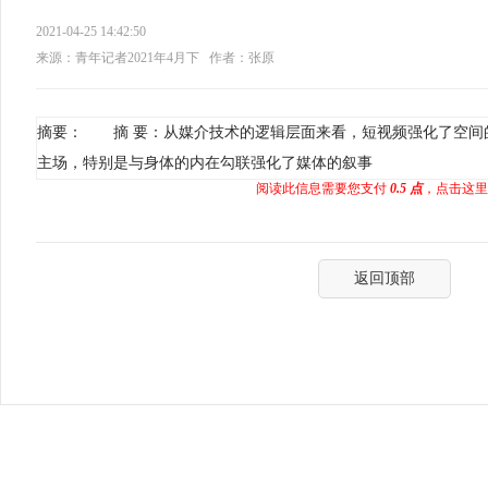
2021-04-25 14:42:50
来源：青年记者2021年4月下
作者：张原
摘要： 摘 要：从媒介技术的逻辑层面来看，短视频强化了空间
主场，特别是与身体的内在勾联强化了媒体的叙事
阅读此信息需要您支付
0.5 点
，点击这里
返回顶部