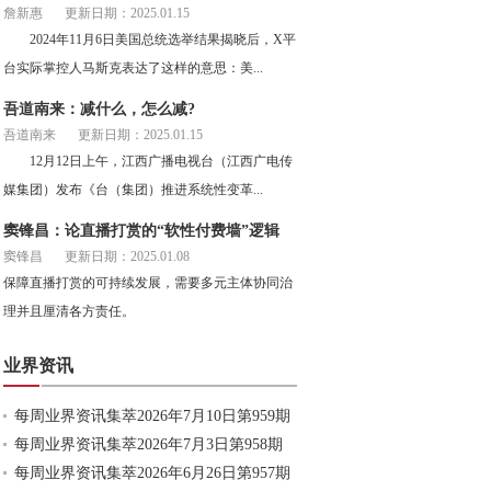
詹新惠
更新日期：2025.01.15
2024年11月6日美国总统选举结果揭晓后，X平
台实际掌控人马斯克表达了这样的意思：美...
吾道南来：减什么，怎么减?
吾道南来
更新日期：2025.01.15
12月12日上午，江西广播电视台（江西广电传
媒集团）发布《台（集团）推进系统性变革...
窦锋昌：论直播打赏的“软性付费墙”逻辑
窦锋昌
更新日期：2025.01.08
保障直播打赏的可持续发展，需要多元主体协同治
理并且厘清各方责任。
业界资讯
每周业界资讯集萃2026年7月10日第959期
每周业界资讯集萃2026年7月3日第958期
每周业界资讯集萃2026年6月26日第957期