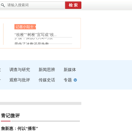
眼白变红或是结膜下出血
“枝桠”“树桠”宜写成“枝...
护腰，摆脱六大坏习惯
夏天缓解疲劳有三招
受伤了冰敷还是热敷
白内障治疗的误区
吹
调查与研究
新闻思辨
新媒体
介
观察与批评
传媒史话
专题
青记微评
詹新惠：何以“播客”