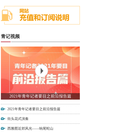
青记视频
2021年青年记者要目之前沿报告篇
2021年青年记者要目之前沿报告篇
街头花式演奏
西雅图近郊风光——响尾蛇山