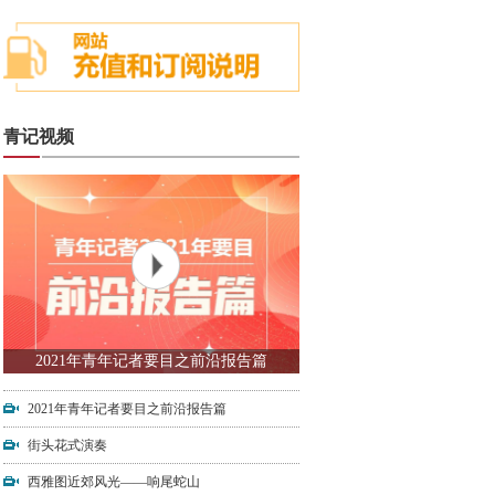
青记视频
2021年青年记者要目之前沿报告篇
2021年青年记者要目之前沿报告篇
街头花式演奏
西雅图近郊风光——响尾蛇山