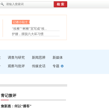
眼白变红或是结膜下出血
“枝桠”“树桠”宜写成“枝...
夏天缓解疲劳有三招
护腰，摆脱六大坏习惯
受伤了冰敷还是热敷
白内障治疗的误区
吹
调查与研究
新闻思辨
新媒体
介
观察与批评
传媒史话
专题
青记微评
詹新惠：何以“播客”