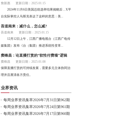
詹新惠
更新日期：2025.01.15
2024年11月6日美国总统选举结果揭晓后，X平
台实际掌控人马斯克表达了这样的意思：美...
吾道南来：减什么，怎么减?
吾道南来
更新日期：2025.01.15
12月12日上午，江西广播电视台（江西广电传
媒集团）发布《台（集团）推进系统性变革...
窦锋昌：论直播打赏的“软性付费墙”逻辑
窦锋昌
更新日期：2025.01.08
保障直播打赏的可持续发展，需要多元主体协同治
理并且厘清各方责任。
业界资讯
每周业界资讯集萃2026年7月31日第962期
每周业界资讯集萃2026年7月24日第961期
每周业界资讯集萃2026年7月17日第960期