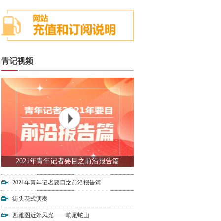
青记视频
2021年青年记者要目之前沿报告篇
2021年青年记者要目之前沿报告篇
街头花式演奏
西雅图近郊风光——响尾蛇山