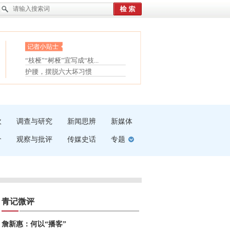
眼白变红或是结膜下出血
“枝桠”“树桠”宜写成“枝...
夏天缓解疲劳有三招
护腰，摆脱六大坏习惯
受伤了冰敷还是热敷
白内障治疗的误区
吹
调查与研究
新闻思辨
新媒体
介
观察与批评
传媒史话
专题
青记微评
詹新惠：何以“播客”