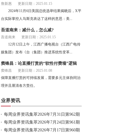
詹新惠
更新日期：2025.01.15
2024年11月6日美国总统选举结果揭晓后，X平
台实际掌控人马斯克表达了这样的意思：美...
吾道南来：减什么，怎么减?
吾道南来
更新日期：2025.01.15
12月12日上午，江西广播电视台（江西广电传
媒集团）发布《台（集团）推进系统性变革...
窦锋昌：论直播打赏的“软性付费墙”逻辑
窦锋昌
更新日期：2025.01.08
保障直播打赏的可持续发展，需要多元主体协同治
理并且厘清各方责任。
业界资讯
每周业界资讯集萃2026年7月31日第962期
每周业界资讯集萃2026年7月24日第961期
每周业界资讯集萃2026年7月17日第960期