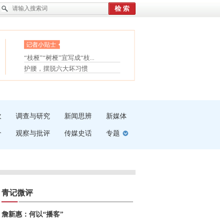
眼白变红或是结膜下出血
“枝桠”“树桠”宜写成“枝...
夏天缓解疲劳有三招
护腰，摆脱六大坏习惯
受伤了冰敷还是热敷
白内障治疗的误区
吹
调查与研究
新闻思辨
新媒体
介
观察与批评
传媒史话
专题
青记微评
詹新惠：何以“播客”