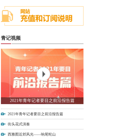
青记视频
2021年青年记者要目之前沿报告篇
2021年青年记者要目之前沿报告篇
街头花式演奏
西雅图近郊风光——响尾蛇山