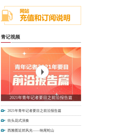
青记视频
2021年青年记者要目之前沿报告篇
2021年青年记者要目之前沿报告篇
街头花式演奏
西雅图近郊风光——响尾蛇山