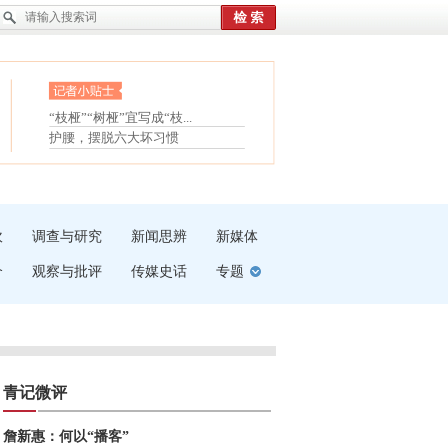
眼白变红或是结膜下出血
“枝桠”“树桠”宜写成“枝...
护腰，摆脱六大坏习惯
夏天缓解疲劳有三招
受伤了冰敷还是热敷
白内障治疗的误区
吹
调查与研究
新闻思辨
新媒体
介
观察与批评
传媒史话
专题
青记微评
詹新惠：何以“播客”