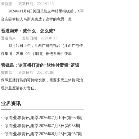
詹新惠
更新日期：2025.01.15
2024年11月6日美国总统选举结果揭晓后，X平
台实际掌控人马斯克表达了这样的意思：美...
吾道南来：减什么，怎么减?
吾道南来
更新日期：2025.01.15
12月12日上午，江西广播电视台（江西广电传
媒集团）发布《台（集团）推进系统性变革...
窦锋昌：论直播打赏的“软性付费墙”逻辑
窦锋昌
更新日期：2025.01.08
保障直播打赏的可持续发展，需要多元主体协同治
理并且厘清各方责任。
业界资讯
每周业界资讯集萃2026年7月10日第959期
每周业界资讯集萃2026年7月3日第958期
每周业界资讯集萃2026年6月26日第957期