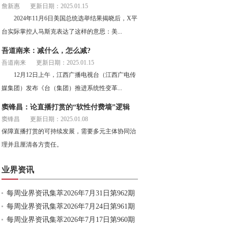
詹新惠
更新日期：2025.01.15
2024年11月6日美国总统选举结果揭晓后，X平
台实际掌控人马斯克表达了这样的意思：美...
吾道南来：减什么，怎么减?
吾道南来
更新日期：2025.01.15
12月12日上午，江西广播电视台（江西广电传
媒集团）发布《台（集团）推进系统性变革...
窦锋昌：论直播打赏的“软性付费墙”逻辑
窦锋昌
更新日期：2025.01.08
保障直播打赏的可持续发展，需要多元主体协同治
理并且厘清各方责任。
业界资讯
每周业界资讯集萃2026年7月31日第962期
每周业界资讯集萃2026年7月24日第961期
每周业界资讯集萃2026年7月17日第960期