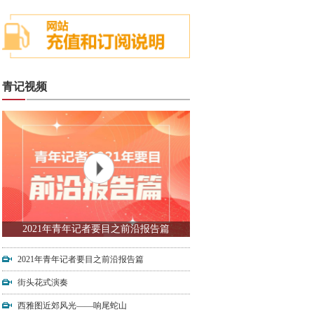
青记视频
2021年青年记者要目之前沿报告篇
2021年青年记者要目之前沿报告篇
街头花式演奏
西雅图近郊风光——响尾蛇山