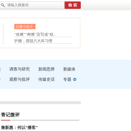
眼白变红或是结膜下出血
“枝桠”“树桠”宜写成“枝...
夏天缓解疲劳有三招
护腰，摆脱六大坏习惯
受伤了冰敷还是热敷
白内障治疗的误区
吹
调查与研究
新闻思辨
新媒体
介
观察与批评
传媒史话
专题
青记微评
詹新惠：何以“播客”