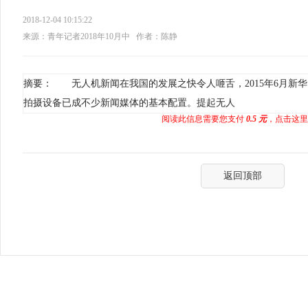
2018-12-04 10:15:22
来源：青年记者2018年10月中
作者：陈静
摘要： 无人机新闻在我国的发展之快令人咂舌，2015年6月新
拍摄设备已成不少新闻媒体的基本配置。提起无人
阅读此信息需要您支付
0.5 元
，点击这里
返回顶部