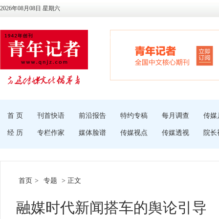
2026年08月08日 星期六
首 页
刊首快语
前沿报告
特约专稿
每月调查
传媒
经 历
专栏作家
媒体脸谱
传媒视点
传媒透视
院长
首页
>
专题
> 正文
融媒时代新闻搭车的舆论引导