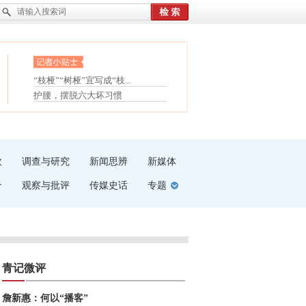
眼白变红或是结膜下出血
“枝桠”“树桠”宜写成“枝...
护腰，摆脱六大坏习惯
夏天缓解疲劳有三招
受伤了冰敷还是热敷
白内障治疗的误区
吹
调查与研究
新闻思辨
新媒体
介
观察与批评
传媒史话
专题
青记微评
詹新惠：何以“播客”