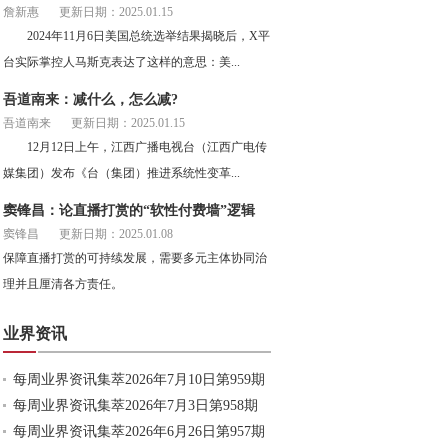
詹新惠
更新日期：2025.01.15
2024年11月6日美国总统选举结果揭晓后，X平
台实际掌控人马斯克表达了这样的意思：美...
吾道南来：减什么，怎么减?
吾道南来
更新日期：2025.01.15
12月12日上午，江西广播电视台（江西广电传
媒集团）发布《台（集团）推进系统性变革...
窦锋昌：论直播打赏的“软性付费墙”逻辑
窦锋昌
更新日期：2025.01.08
保障直播打赏的可持续发展，需要多元主体协同治
理并且厘清各方责任。
业界资讯
每周业界资讯集萃2026年7月10日第959期
每周业界资讯集萃2026年7月3日第958期
每周业界资讯集萃2026年6月26日第957期