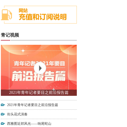
青记视频
2021年青年记者要目之前沿报告篇
2021年青年记者要目之前沿报告篇
街头花式演奏
西雅图近郊风光——响尾蛇山