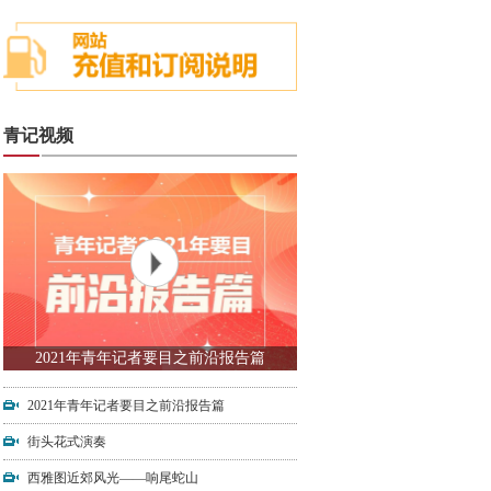
青记视频
2021年青年记者要目之前沿报告篇
2021年青年记者要目之前沿报告篇
街头花式演奏
西雅图近郊风光——响尾蛇山