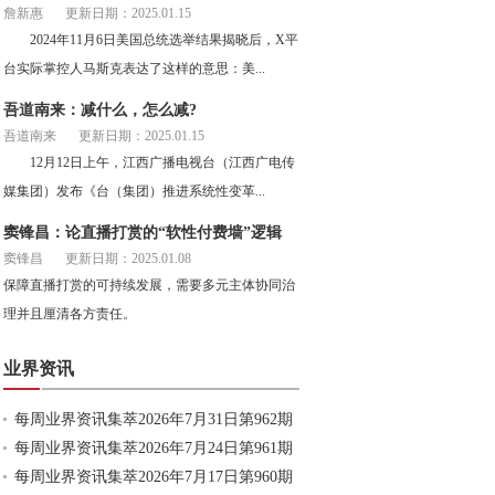
詹新惠
更新日期：2025.01.15
2024年11月6日美国总统选举结果揭晓后，X平
台实际掌控人马斯克表达了这样的意思：美...
吾道南来：减什么，怎么减?
吾道南来
更新日期：2025.01.15
12月12日上午，江西广播电视台（江西广电传
媒集团）发布《台（集团）推进系统性变革...
窦锋昌：论直播打赏的“软性付费墙”逻辑
窦锋昌
更新日期：2025.01.08
保障直播打赏的可持续发展，需要多元主体协同治
理并且厘清各方责任。
业界资讯
每周业界资讯集萃2026年7月31日第962期
每周业界资讯集萃2026年7月24日第961期
每周业界资讯集萃2026年7月17日第960期