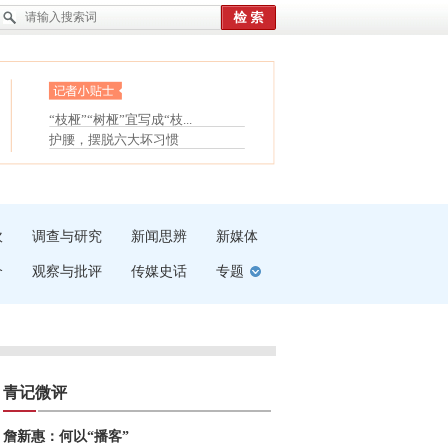
眼白变红或是结膜下出血
“枝桠”“树桠”宜写成“枝...
夏天缓解疲劳有三招
护腰，摆脱六大坏习惯
受伤了冰敷还是热敷
白内障治疗的误区
吹
调查与研究
新闻思辨
新媒体
介
观察与批评
传媒史话
专题
青记微评
詹新惠：何以“播客”