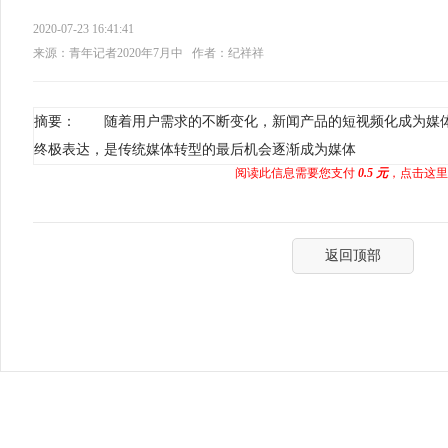
2020-07-23 16:41:41
来源：青年记者2020年7月中
作者：纪祥祥
摘要： 随着用户需求的不断变化，新闻产品的短视频化成为媒
终极表达，是传统媒体转型的最后机会逐渐成为媒体
阅读此信息需要您支付
0.5 元
，点击这里
返回顶部