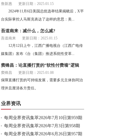
詹新惠
更新日期：2025.01.15
2024年11月6日美国总统选举结果揭晓后，X平
台实际掌控人马斯克表达了这样的意思：美...
吾道南来：减什么，怎么减?
吾道南来
更新日期：2025.01.15
12月12日上午，江西广播电视台（江西广电传
媒集团）发布《台（集团）推进系统性变革...
窦锋昌：论直播打赏的“软性付费墙”逻辑
窦锋昌
更新日期：2025.01.08
保障直播打赏的可持续发展，需要多元主体协同治
理并且厘清各方责任。
业界资讯
每周业界资讯集萃2026年7月10日第959期
每周业界资讯集萃2026年7月3日第958期
每周业界资讯集萃2026年6月26日第957期