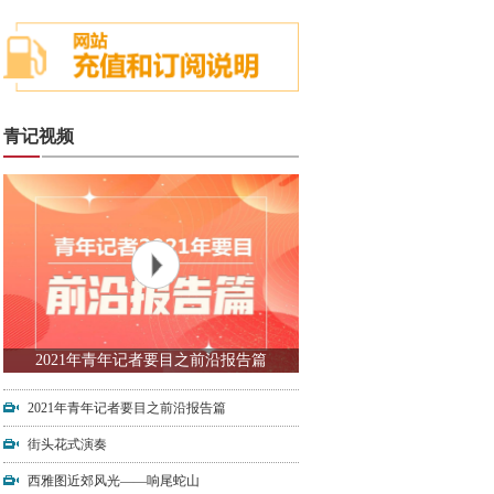
青记视频
2021年青年记者要目之前沿报告篇
2021年青年记者要目之前沿报告篇
街头花式演奏
西雅图近郊风光——响尾蛇山