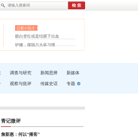
眼白变红或是结膜下出血
“枝桠”“树桠”宜写成“枝...
护腰，摆脱六大坏习惯
夏天缓解疲劳有三招
受伤了冰敷还是热敷
白内障治疗的误区
吹
调查与研究
新闻思辨
新媒体
介
观察与批评
传媒史话
专题
青记微评
詹新惠：何以“播客”