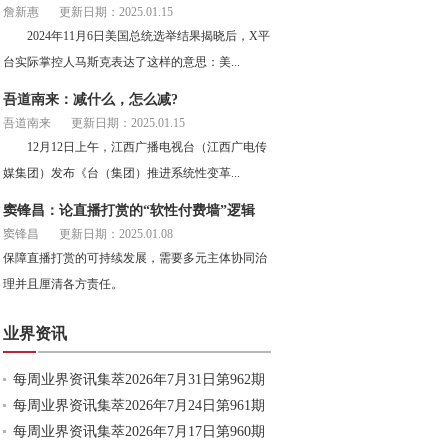
詹新惠
更新日期：2025.01.15
2024年11月6日美国总统选举结果揭晓后，X平
台实际掌控人马斯克表达了这样的意思：美...
吾道南来：减什么，怎么减?
吾道南来
更新日期：2025.01.15
12月12日上午，江西广播电视台（江西广电传
媒集团）发布《台（集团）推进系统性变革...
窦锋昌：论直播打赏的“软性付费墙”逻辑
窦锋昌
更新日期：2025.01.08
保障直播打赏的可持续发展，需要多元主体协同治
理并且厘清各方责任。
业界资讯
每周业界资讯集萃2026年7月31日第962期
每周业界资讯集萃2026年7月24日第961期
每周业界资讯集萃2026年7月17日第960期