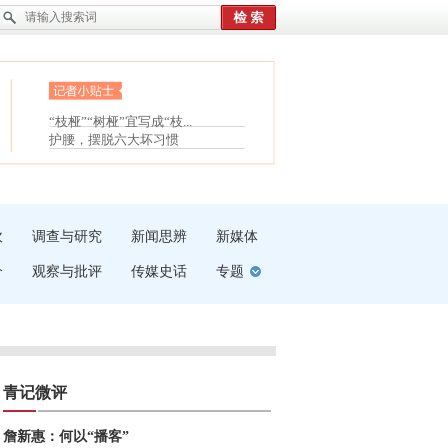
眼白变红或是结膜下出血
“枝桠”“树桠”宜写成“枝...
夏天缓解疲劳有三招
护腰，摆脱六大坏习惯
受伤了冰敷还是热敷
白内障治疗的误区
吹
调查与研究
新闻思辨
新媒体
介
观察与批评
传媒史话
专题
青记微评
詹新惠：何以“播客”