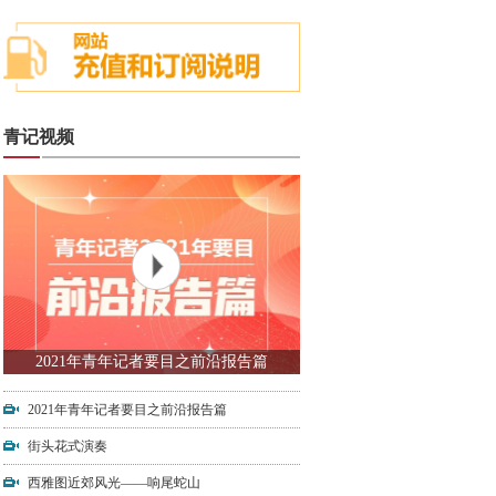
青记视频
2021年青年记者要目之前沿报告篇
2021年青年记者要目之前沿报告篇
街头花式演奏
西雅图近郊风光——响尾蛇山