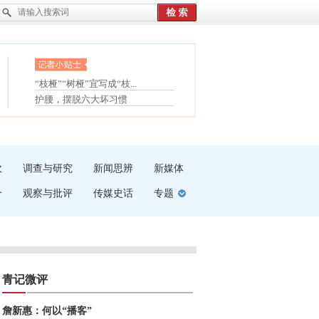
眼白变红或是结膜下出血
“枝桠”“树桠”宜写成“枝...
夏天缓解疲劳有三招
护腰，摆脱六大坏习惯
受伤了冰敷还是热敷
白内障治疗的误区
吹
调查与研究
新闻思辨
新媒体
介
观察与批评
传媒史话
专题
青记微评
詹新惠：何以“播客”