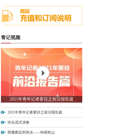
青记视频
2021年青年记者要目之前沿报告篇
2021年青年记者要目之前沿报告篇
街头花式演奏
西雅图近郊风光——响尾蛇山