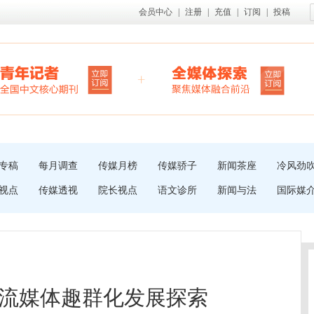
会员中心
|
注册
|
充值
|
订阅
|
投稿
专稿
每月调查
传媒月榜
传媒骄子
新闻茶座
冷风劲
视点
传媒透视
院长视点
语文诊所
新闻与法
国际媒
流媒体趣群化发展探索