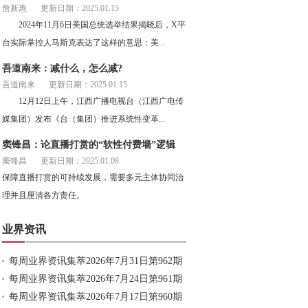
詹新惠
更新日期：2025.01.15
2024年11月6日美国总统选举结果揭晓后，X平
台实际掌控人马斯克表达了这样的意思：美...
吾道南来：减什么，怎么减?
吾道南来
更新日期：2025.01.15
12月12日上午，江西广播电视台（江西广电传
媒集团）发布《台（集团）推进系统性变革...
窦锋昌：论直播打赏的“软性付费墙”逻辑
窦锋昌
更新日期：2025.01.08
保障直播打赏的可持续发展，需要多元主体协同治
理并且厘清各方责任。
业界资讯
每周业界资讯集萃2026年7月31日第962期
每周业界资讯集萃2026年7月24日第961期
每周业界资讯集萃2026年7月17日第960期