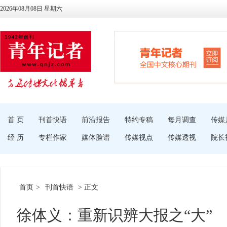
2026年08月08日 星期六
首 页
刊首快语
前沿报告
特约专稿
每月调查
传媒
经 历
专栏作家
媒体脸谱
传媒视点
传媒透视
院长
首页
>
刊首快语
> 正文
徐体义：重新识辨大报之“大”