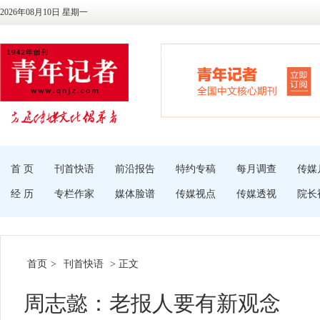
2026年08月10日 星期一
首 页
刊首快语
前沿报告
特约专稿
每月调查
传媒
经 历
专栏作家
媒体脸谱
传媒视点
传媒透视
院长
首页
>
刊首快语
> 正文
周志懿：老报人要有新观念