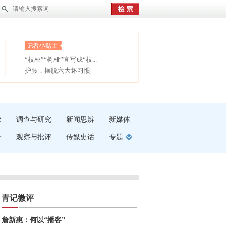
眼白变红或是结膜下出血
“枝桠”“树桠”宜写成“枝...
夏天缓解疲劳有三招
护腰，摆脱六大坏习惯
受伤了冰敷还是热敷
白内障治疗的误区
吹
调查与研究
新闻思辨
新媒体
介
观察与批评
传媒史话
专题
青记微评
詹新惠：何以“播客”