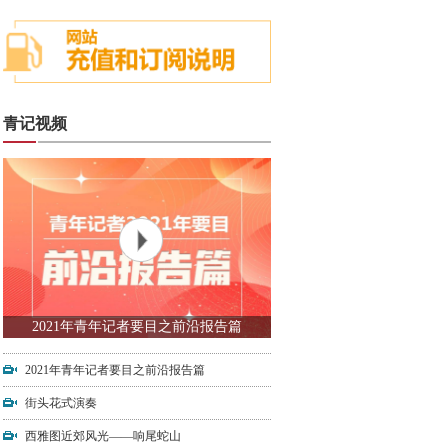
青记视频
2021年青年记者要目之前沿报告篇
2021年青年记者要目之前沿报告篇
街头花式演奏
西雅图近郊风光——响尾蛇山