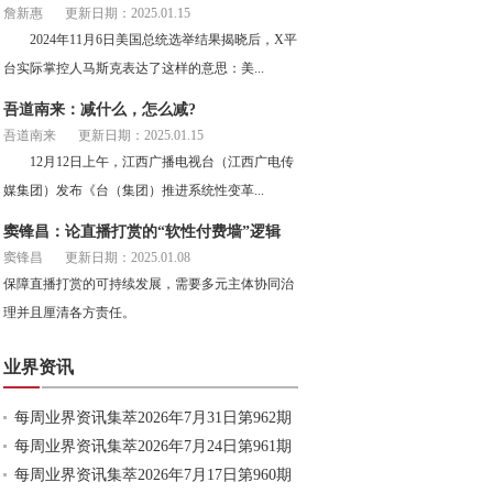
詹新惠
更新日期：2025.01.15
2024年11月6日美国总统选举结果揭晓后，X平
台实际掌控人马斯克表达了这样的意思：美...
吾道南来：减什么，怎么减?
吾道南来
更新日期：2025.01.15
12月12日上午，江西广播电视台（江西广电传
媒集团）发布《台（集团）推进系统性变革...
窦锋昌：论直播打赏的“软性付费墙”逻辑
窦锋昌
更新日期：2025.01.08
保障直播打赏的可持续发展，需要多元主体协同治
理并且厘清各方责任。
业界资讯
每周业界资讯集萃2026年7月31日第962期
每周业界资讯集萃2026年7月24日第961期
每周业界资讯集萃2026年7月17日第960期