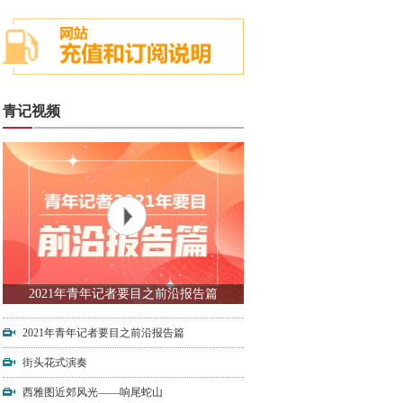
青记视频
2021年青年记者要目之前沿报告篇
2021年青年记者要目之前沿报告篇
街头花式演奏
西雅图近郊风光——响尾蛇山