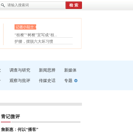
眼白变红或是结膜下出血
“枝桠”“树桠”宜写成“枝...
护腰，摆脱六大坏习惯
夏天缓解疲劳有三招
受伤了冰敷还是热敷
白内障治疗的误区
吹
调查与研究
新闻思辨
新媒体
介
观察与批评
传媒史话
专题
青记微评
詹新惠：何以“播客”