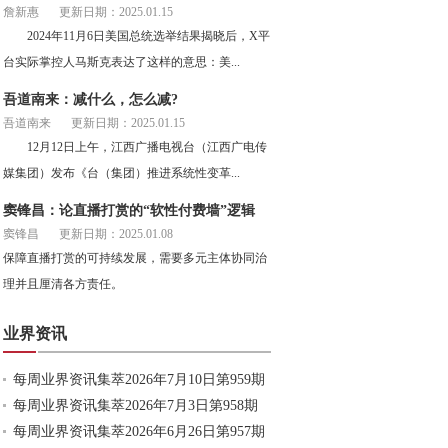
詹新惠
更新日期：2025.01.15
2024年11月6日美国总统选举结果揭晓后，X平
台实际掌控人马斯克表达了这样的意思：美...
吾道南来：减什么，怎么减?
吾道南来
更新日期：2025.01.15
12月12日上午，江西广播电视台（江西广电传
媒集团）发布《台（集团）推进系统性变革...
窦锋昌：论直播打赏的“软性付费墙”逻辑
窦锋昌
更新日期：2025.01.08
保障直播打赏的可持续发展，需要多元主体协同治
理并且厘清各方责任。
业界资讯
每周业界资讯集萃2026年7月10日第959期
每周业界资讯集萃2026年7月3日第958期
每周业界资讯集萃2026年6月26日第957期