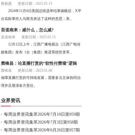
詹新惠
更新日期：2025.01.15
2024年11月6日美国总统选举结果揭晓后，X平
台实际掌控人马斯克表达了这样的意思：美...
吾道南来：减什么，怎么减?
吾道南来
更新日期：2025.01.15
12月12日上午，江西广播电视台（江西广电传
媒集团）发布《台（集团）推进系统性变革...
窦锋昌：论直播打赏的“软性付费墙”逻辑
窦锋昌
更新日期：2025.01.08
保障直播打赏的可持续发展，需要多元主体协同治
理并且厘清各方责任。
业界资讯
每周业界资讯集萃2026年7月10日第959期
每周业界资讯集萃2026年7月3日第958期
每周业界资讯集萃2026年6月26日第957期