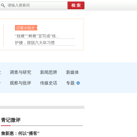
眼白变红或是结膜下出血
“枝桠”“树桠”宜写成“枝...
夏天缓解疲劳有三招
护腰，摆脱六大坏习惯
受伤了冰敷还是热敷
白内障治疗的误区
吹
调查与研究
新闻思辨
新媒体
介
观察与批评
传媒史话
专题
青记微评
詹新惠：何以“播客”