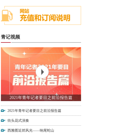
青记视频
2021年青年记者要目之前沿报告篇
2021年青年记者要目之前沿报告篇
街头花式演奏
西雅图近郊风光——响尾蛇山