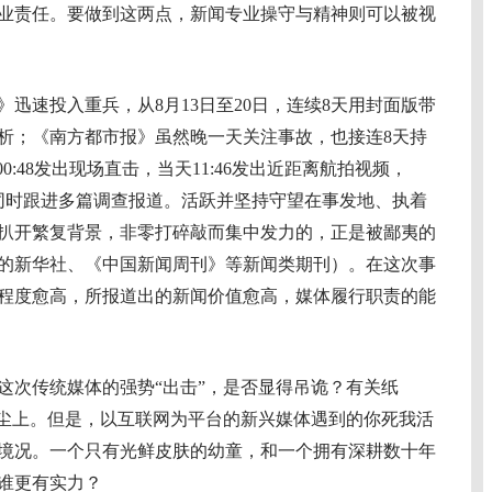
业责任。要做到这两点，新闻专业操守与精神则可以被视
速投入重兵，从8月13日至20日，连续8天用封面版带
析；《南方都市报》虽然晚一天关注事故，也接连8天持
0:48发出现场直击，当天11:46发出近距离航拍视频，
故，同时跟进多篇调查报道。活跃并坚持守望在事发地、执着
扒开繁复背景，非零打碎敲而集中发力的，正是被鄙夷的
的新华社、《中国新闻周刊》等新闻类期刊）。在这次事
程度愈高，所报道出的新闻价值愈高，媒体履行职责的能
次传统媒体的强势“出击”，是否显得吊诡？有关纸
嚣尘上。但是，以互联网为平台的新兴媒体遇到的你死我活
境况。一个只有光鲜皮肤的幼童，和一个拥有深耕数十年
谁更有实力？