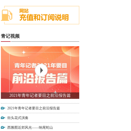
青记视频
2021年青年记者要目之前沿报告篇
2021年青年记者要目之前沿报告篇
街头花式演奏
西雅图近郊风光——响尾蛇山