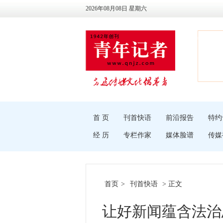
2026年08月08日 星期六
首 页
刊首快语
前沿报告
特约
经 历
专栏作家
媒体脸谱
传媒
首页
>
刊首快语
> 正文
让好新闻蕴含法治