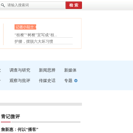
眼白变红或是结膜下出血
“枝桠”“树桠”宜写成“枝...
夏天缓解疲劳有三招
护腰，摆脱六大坏习惯
受伤了冰敷还是热敷
白内障治疗的误区
吹
调查与研究
新闻思辨
新媒体
介
观察与批评
传媒史话
专题
青记微评
詹新惠：何以“播客”