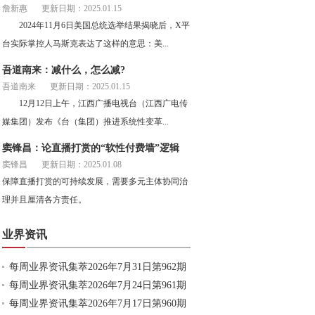
詹新惠
更新日期：2025.01.15
2024年11月6日美国总统选举结果揭晓后，X平
台实际掌控人马斯克表达了这样的意思：美...
吾道南来：减什么，怎么减?
吾道南来
更新日期：2025.01.15
12月12日上午，江西广播电视台（江西广电传
媒集团）发布《台（集团）推进系统性变革...
窦锋昌：论直播打赏的“软性付费墙”逻辑
窦锋昌
更新日期：2025.01.08
保障直播打赏的可持续发展，需要多元主体协同治
理并且厘清各方责任。
业界资讯
每周业界资讯集萃2026年7月31日第962期
每周业界资讯集萃2026年7月24日第961期
每周业界资讯集萃2026年7月17日第960期