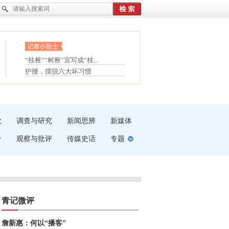
眼白变红或是结膜下出血
“枝桠”“树桠”宜写成“枝...
夏天缓解疲劳有三招
护腰，摆脱六大坏习惯
受伤了冰敷还是热敷
白内障治疗的误区
吹
调查与研究
新闻思辨
新媒体
介
观察与批评
传媒史话
专题
青记微评
詹新惠：何以“播客”