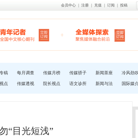
会员中心
|
注册
|
充值
|
订阅
|
投稿
专稿
每月调查
传媒月榜
传媒骄子
新闻茶座
冷风劲
视点
传媒透视
院长视点
语文诊所
新闻与法
国际媒
勿“目光短浅”