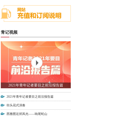
青记视频
2021年青年记者要目之前沿报告篇
2021年青年记者要目之前沿报告篇
街头花式演奏
西雅图近郊风光——响尾蛇山