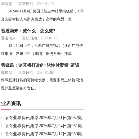
詹新惠
更新日期：2025.01.15
2024年11月6日美国总统选举结果揭晓后，X平
台实际掌控人马斯克表达了这样的意思：美...
吾道南来：减什么，怎么减?
吾道南来
更新日期：2025.01.15
12月12日上午，江西广播电视台（江西广电传
媒集团）发布《台（集团）推进系统性变革...
窦锋昌：论直播打赏的“软性付费墙”逻辑
窦锋昌
更新日期：2025.01.08
保障直播打赏的可持续发展，需要多元主体协同治
理并且厘清各方责任。
业界资讯
每周业界资讯集萃2026年7月31日第962期
每周业界资讯集萃2026年7月24日第961期
每周业界资讯集萃2026年7月17日第960期