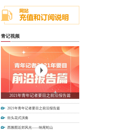
青记视频
2021年青年记者要目之前沿报告篇
2021年青年记者要目之前沿报告篇
街头花式演奏
西雅图近郊风光——响尾蛇山