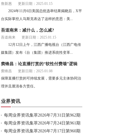
詹新惠
更新日期：2025.01.15
2024年11月6日美国总统选举结果揭晓后，X平
台实际掌控人马斯克表达了这样的意思：美...
吾道南来：减什么，怎么减?
吾道南来
更新日期：2025.01.15
12月12日上午，江西广播电视台（江西广电传
媒集团）发布《台（集团）推进系统性变革...
窦锋昌：论直播打赏的“软性付费墙”逻辑
窦锋昌
更新日期：2025.01.08
保障直播打赏的可持续发展，需要多元主体协同治
理并且厘清各方责任。
业界资讯
每周业界资讯集萃2026年7月31日第962期
每周业界资讯集萃2026年7月24日第961期
每周业界资讯集萃2026年7月17日第960期