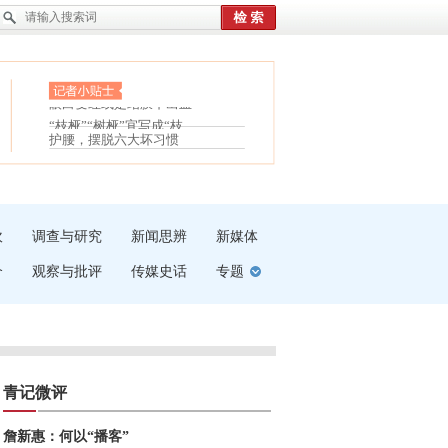
眼白变红或是结膜下出血
“枝桠”“树桠”宜写成“枝...
夏天缓解疲劳有三招
护腰，摆脱六大坏习惯
受伤了冰敷还是热敷
白内障治疗的误区
吹
调查与研究
新闻思辨
新媒体
介
观察与批评
传媒史话
专题
青记微评
詹新惠：何以“播客”