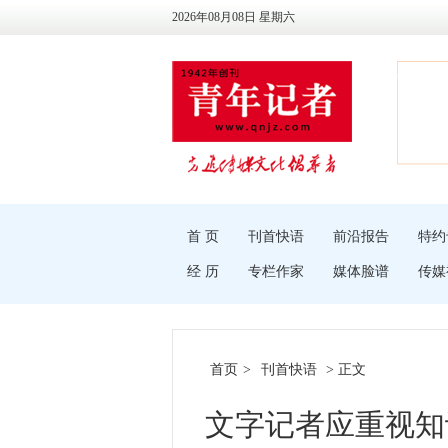
2026年08月08日 星期六
首 页
刊首快语
前沿报告
特约
经 历
专栏作家
媒体脸谱
传媒
首页
>
刊首快语
> 正文
文字记者应重视知