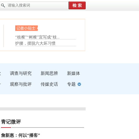
眼白变红或是结膜下出血
“枝桠”“树桠”宜写成“枝...
夏天缓解疲劳有三招
护腰，摆脱六大坏习惯
受伤了冰敷还是热敷
白内障治疗的误区
吹
调查与研究
新闻思辨
新媒体
介
观察与批评
传媒史话
专题
青记微评
詹新惠：何以“播客”