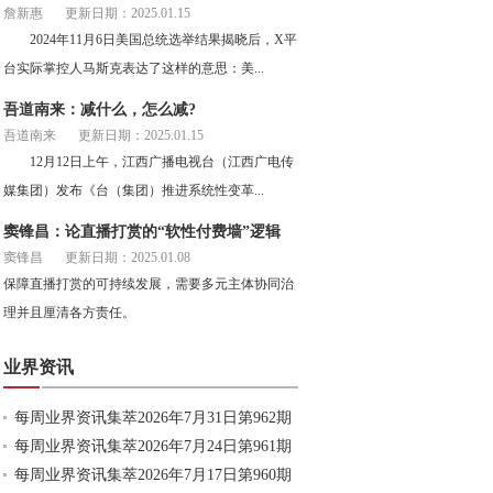
詹新惠
更新日期：2025.01.15
2024年11月6日美国总统选举结果揭晓后，X平
台实际掌控人马斯克表达了这样的意思：美...
吾道南来：减什么，怎么减?
吾道南来
更新日期：2025.01.15
12月12日上午，江西广播电视台（江西广电传
媒集团）发布《台（集团）推进系统性变革...
窦锋昌：论直播打赏的“软性付费墙”逻辑
窦锋昌
更新日期：2025.01.08
保障直播打赏的可持续发展，需要多元主体协同治
理并且厘清各方责任。
业界资讯
每周业界资讯集萃2026年7月31日第962期
每周业界资讯集萃2026年7月24日第961期
每周业界资讯集萃2026年7月17日第960期