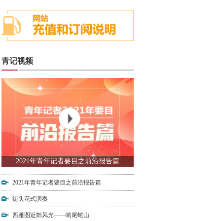
青记视频
2021年青年记者要目之前沿报告篇
2021年青年记者要目之前沿报告篇
街头花式演奏
西雅图近郊风光——响尾蛇山