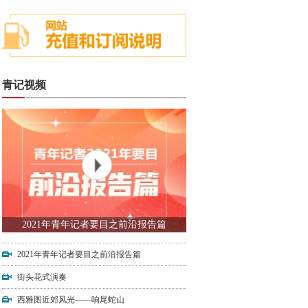
青记视频
2021年青年记者要目之前沿报告篇
2021年青年记者要目之前沿报告篇
街头花式演奏
西雅图近郊风光——响尾蛇山