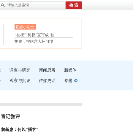
眼白变红或是结膜下出血
“枝桠”“树桠”宜写成“枝...
夏天缓解疲劳有三招
护腰，摆脱六大坏习惯
受伤了冰敷还是热敷
白内障治疗的误区
吹
调查与研究
新闻思辨
新媒体
介
观察与批评
传媒史话
专题
青记微评
詹新惠：何以“播客”