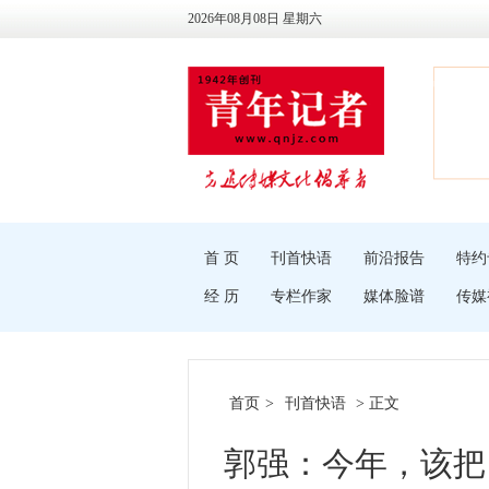
2026年08月08日 星期六
首 页
刊首快语
前沿报告
特约
经 历
专栏作家
媒体脸谱
传媒
首页
>
刊首快语
> 正文
郭强：今年，该把