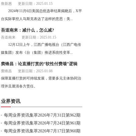
詹新惠
更新日期：2025.01.15
2024年11月6日美国总统选举结果揭晓后，X平
台实际掌控人马斯克表达了这样的意思：美...
吾道南来：减什么，怎么减?
吾道南来
更新日期：2025.01.15
12月12日上午，江西广播电视台（江西广电传
媒集团）发布《台（集团）推进系统性变革...
窦锋昌：论直播打赏的“软性付费墙”逻辑
窦锋昌
更新日期：2025.01.08
保障直播打赏的可持续发展，需要多元主体协同治
理并且厘清各方责任。
业界资讯
每周业界资讯集萃2026年7月31日第962期
每周业界资讯集萃2026年7月24日第961期
每周业界资讯集萃2026年7月17日第960期